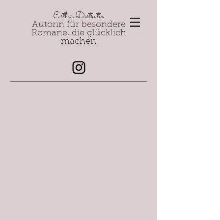
Esther Destratis
Autorin für besondere
Romane, die glücklich
machen